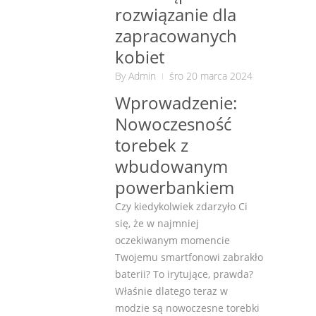
rozwiązanie dla
zapracowanych
kobiet
By
Admin
śro 20 marca 2024
Wprowadzenie:
Nowoczesność
torebek z
wbudowanym
powerbankiem
Czy kiedykolwiek zdarzyło Ci
się, że w najmniej
oczekiwanym momencie
Twojemu smartfonowi zabrakło
baterii? To irytujące, prawda?
Właśnie dlatego teraz w
modzie są nowoczesne torebki