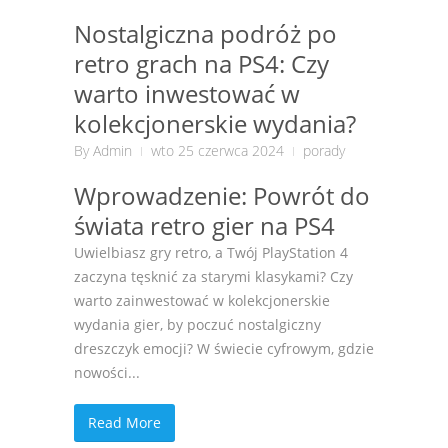
Nostalgiczna podróż po
retro grach na PS4: Czy
warto inwestować w
kolekcjonerskie wydania?
By
Admin
wto 25 czerwca 2024
porady
Wprowadzenie: Powrót do
świata retro gier na PS4
Uwielbiasz gry retro, a Twój PlayStation 4
zaczyna tęsknić za starymi klasykami? Czy
warto zainwestować w kolekcjonerskie
wydania gier, by poczuć nostalgiczny
dreszczyk emocji? W świecie cyfrowym, gdzie
nowości...
Read More