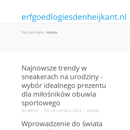
erfgoedlogiesdenheijkant.nl
You are here:
Home
Najnowsze trendy w
sneakerach na urodziny -
wybór idealnego prezentu
dla miłośników obuwia
sportowego
By
Admin
śro 26 czerwca 2024
porady
Wprowadzenie do świata