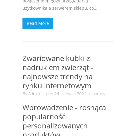
połączenie między przeglądarką
użytkownika a serwerem sklepu, co...
Read More
Zwariowane kubki z
nadrukiem zwierząt -
najnowsze trendy na
rynku internetowym
By
Admin
pon 24 czerwca 2024
porady
Wprowadzenie - rosnąca
popularność
personalizowanych
produktów