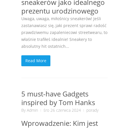
sneakerów jako idealnego
prezentu urodzinowego
Uwaga, uwaga, miłośnicy sneakerów! Jeśli
zastanawiasz się, jaki prezent sprawi radość
prawdziwemu zapaleniecowi streetwearu, to
właśnie trafiłeś idealnie! Sneakery to
absolutny hit ostatnich...
Read More
5 must-have Gadgets
inspired by Tom Hanks
By
Admin
śro 26 czerwca 2024
porady
Wprowadzenie: Kim jest