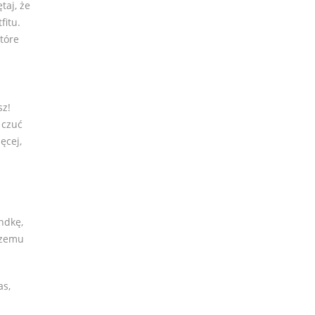
taj, że
fitu.
tóre
sz!
 czuć
ęcej,
ndkę,
czemu
as,