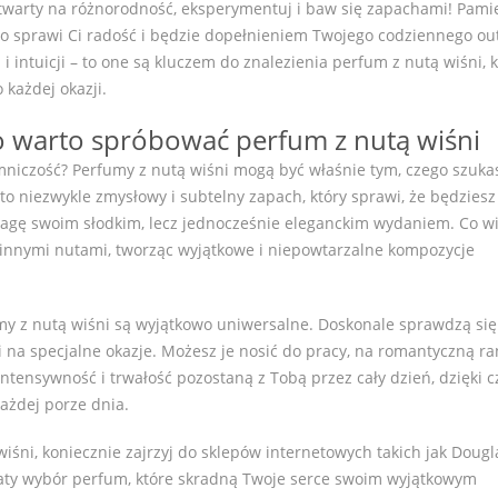
warty na różnorodność, eksperymentuj i baw się zapachami! Pamię
co sprawi Ci radość i będzie dopełnieniem Twojego codziennego out
 intuicji – to one są kluczem do znalezienia perfum z nutą wiśni, k
każdej okazji.
 warto spróbować perfum z nutą wiśni
emniczość? Perfumy z nutą wiśni mogą być właśnie tym, czego szuka
 to niezwykle zmysłowy i subtelny zapach, który sprawi, że będziesz
uwagę swoim słodkim, lecz jednocześnie eleganckim wydaniem. Co wi
 innymi nutami, tworząc wyjątkowe i niepowtarzalne kompozycje
umy z nutą wiśni są wyjątkowo uniwersalne. Doskonale sprawdzą się
 na specjalne okazje. Możesz je nosić do pracy, na romantyczną ra
intensywność i trwałość pozostaną z Tobą przez cały dzień, dzięki 
każdej porze dnia.
iśni, koniecznie zajrzyj do sklepów internetowych takich jak Dougl
ty wybór perfum, które skradną Twoje serce swoim wyjątkowym