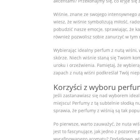
akcentami? Przekonajmy się, co kryje si
Wiśnie, znane ze swojego intensywnego 
wiesz, że wiśnie symbolizują miłość, rado
pobudzić nasze emocje, sprawiając, że ka
również pozwolisz sobie zanurzyć w ty
Wybierając idealny perfum z nutą wiśni,
skórze. Niech wiśnie staną się Twoim k
uroku i orzeźwienia. Pamiętaj, że wybier
zapach z nutą wiśni podkreślał Twój niep
Korzyści z wyboru perfum
Jeśli zastanawiasz się nad wyborem idea
miejscu! Perfumy z tą subtelnie słodką nu
sprawia, że perfumy z wiśnią są tak pop
Po pierwsze, warto zauważyć, że nuta wiś
jest to fascynujące, jak jedno z pozorni
wyrafinowanego aromatu? Dodatkowo, wiśni