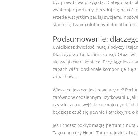
być prawdziwą przygodą. Dlatego bądź ot
wybierając perfumy, decyduj się na coś, 
Przede wszystkim zaufaj swojemu nosowi i
staną się Twoim ulubionym dodatkiem do 
Podsumowanie: dlaczego
Uwielbiasz świeżość, nutę słodyczy i taj
Dlaczego warto dać im szansę? Otóż, jest
się wyjątkowo i kobieco. Przyciągniesz 
zapach wiśni doskonale komponuje się z
zapachowe.
Wiesz, co jeszcze jest rewelacyjne? Perf
zarówno w codziennym użytkowaniu, jak i
czy wieczorne wyjście ze znajomymi. Ich 
będziesz czuć się pewnie i atrakcyjnie o 
Jeśli chcesz odkryć magię perfum z nutą w
Tagomago czy Hebe. Tam znajdziesz boga