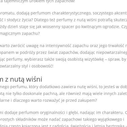
ę za tajemniczym urokiem tych zapachów!
aromatu, dodają perfumom charakterystycznego, soczystego akcent
ść i słodycz życia? Dlatego też perfumy z nutą wiśni potrafią skutec
żdy dzień staje się jak wiosenny spacer po kwitnącym ogrodzie. Cz
m magicznym zapachu?
 warto zwrócić uwagę na intensywność zapachu oraz jego trwałość 
ompanem w podróży przez świat zapachów, dodając niepowtarzalne
ając perfumy, wybierasz także swoją osobistą wizytówkę – spraw, by
owtarzalny styl i osobowość!
 z nutą wiśni
lnego perfumu, który dodatkowo zawiera nutę wiśni, to jesteś w d
tą nie tylko doskonale pachną, ale również mają wiele innych zalet
ularne i dlaczego warto rozważyć je przed zakupem?
ni dodaje perfumom oryginalności i głębi, nadając im charakteru. C
e prostych składników może nadać zapachowi takiego wyjątkowego i
a często kojarzona jest z radością, świeżością i letnią beztroską -