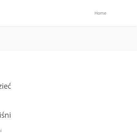
Home
zieć
śni
i