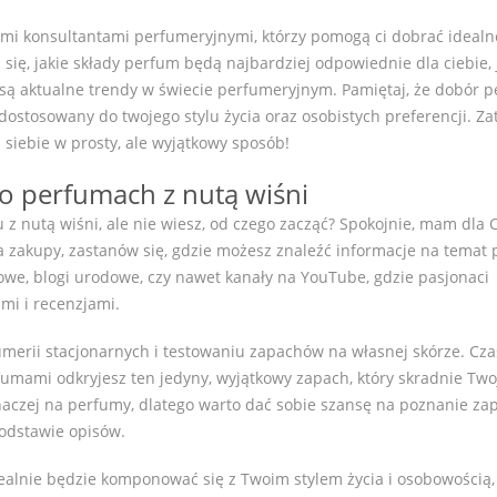
ymi konsultantami perfumeryjnymi, którzy pomogą ci dobrać idealn
się, jakie składy perfum będą najbardziej odpowiednie dla ciebie, 
e są aktualne trendy w świecie perfumeryjnym. Pamiętaj, że dobór 
dostosowany do twojego stylu życia oraz osobistych preferencji. Z
siebie w prosty, ale wyjątkowy sposób!
 o perfumach z nutą wiśni
z nutą wiśni, ale nie wiesz, od czego zacząć? Spokojnie, mam dla 
 zakupy, zastanów się, gdzie możesz znaleźć informacje na temat
etowe, blogi urodowe, czy nawet kanały na YouTube, gdzie pasjonaci
mi i recenzjami.
merii stacjonarnych i testowaniu zapachów na własnej skórze. Cz
umami odkryjesz ten jedyny, wyjątkowy zapach, który skradnie Two
inaczej na perfumy, dlatego warto dać sobie szansę na poznanie z
podstawie opisów.
idealnie będzie komponować się z Twoim stylem życia i osobowością