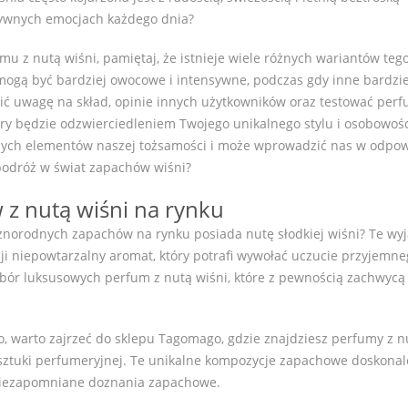
ytywnych emocjach każdego dnia?
mu z nutą wiśni, pamiętaj, że istnieje wiele różnych wariantów teg
ogą być bardziej owocowe i intensywne, podczas gdy inne bardzie
ócić uwagę na skład, opinie innych użytkowników oraz testować per
tóry będzie odzwierciedleniem Twojego unikalnego stylu i osobowoś
szych elementów naszej tożsamości i może wprowadzić nas w odpo
 podróż w świat zapachów wiśni?
z nutą wiśni na rynku
różnorodnych zapachów na rynku posiada nutę słodkiej wiśni? Te wy
i niepowtarzalny aromat, który potrafi wywołać uczucie przyjemne
wybór luksusowych perfum z nutą wiśni, które z pewnością zachwycą
go, warto zajrzeć do sklepu Tagomago, gdzie znajdziesz perfumy z n
sztuki perfumeryjnej. Te unikalne kompozycje zapachowe doskonal
 niezapomniane doznania zapachowe.