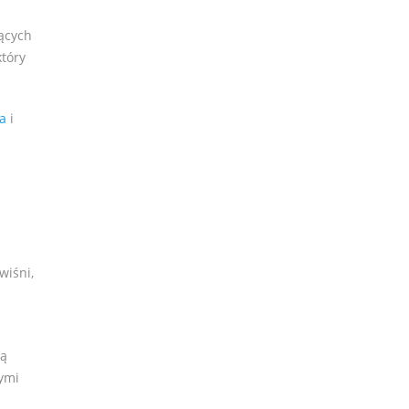
ących
który
a
i
wiśni,
zą
nymi