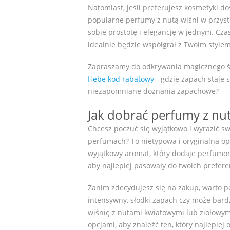
Natomiast, jeśli preferujesz kosmetyki d
popularne perfumy z nutą wiśni w przys
sobie prostotę i elegancję w jednym. Czas
idealnie będzie współgrał z Twoim stylem
Zapraszamy do odkrywania magicznego ś
Hebe kod rabatowy
- gdzie zapach staje 
niezapomniane doznania zapachowe?​
Jak dobrać perfumy z nut
Chcesz poczuć się wyjątkowo i wyrazić s
perfumach? To nietypowa i oryginalna opc
wyjątkowy aromat, który dodaje perfumom
aby najlepiej pasowały do twoich prefere
Zanim zdecydujesz się na zakup, warto p
intensywny, słodki zapach czy może bardz
wiśnię z nutami kwiatowymi lub ziołowym
opcjami, aby znaleźć ten, który najlepiej 