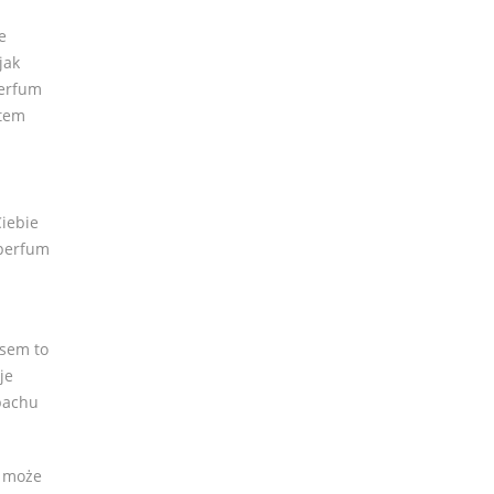
e
jak
perfum
atem
Ciebie
 perfum
asem to
je
apachu
, może