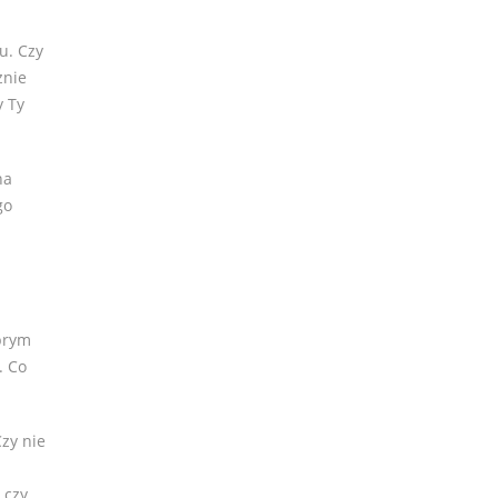
u. Czy
znie
y Ty
na
go
obrym
. Co
zy nie
 czy