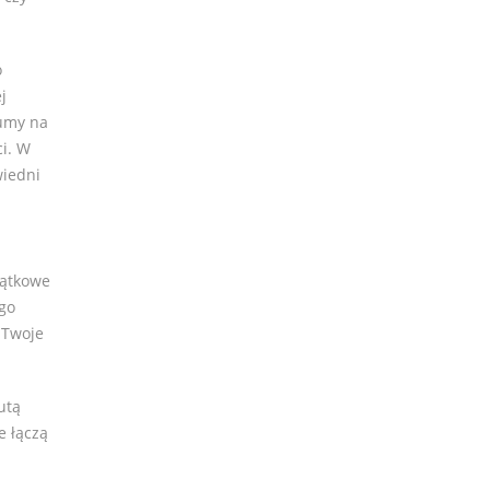
o
j
fumy na
ci. W
wiedni
jątkowe
go
 Twoje
utą
e łączą