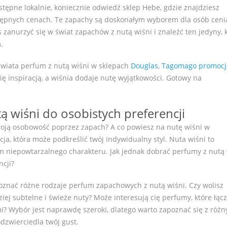
ostępne lokalnie, koniecznie odwiedź sklep Hebe, gdzie znajdziesz
tępnych cenach. Te zapachy są doskonałym wyborem dla osób ceni
 zanurzyć się w świat zapachów z nutą wiśni i znaleźć ten jedyny, 
.
wiata perfum z nutą wiśni w sklepach
Douglas
,
Tagomago promocj
się inspiracją, a wiśnia dodaje nutę wyjątkowości. Gotowy na
ą wiśni do osobistych preferencji
woją osobowość poprzez zapach? A co powiesz na nutę wiśni w
ja, która może podkreślić twój indywidualny styl. Nuta wiśni to
 niepowtarzalnego charakteru. Jak jednak dobrać perfumy z nutą 
ncji?
oznać różne rodzaje perfum zapachowych z nutą wiśni. Czy wolisz
iej subtelne i świeże nuty? Może interesują cię perfumy, które łąc
i? Wybór jest naprawdę szeroki, dlatego warto zapoznać się z róż
odzwierciedla twój gust.